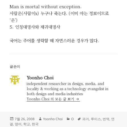
Man is mortal without exception.
사람은(사람이x) 누구나 죽는다. (이미 아는 정보이므로
‘은’)
5. 인칭대명사와 재귀대명사
국어는 주어를 생략할 때 자연스러운 경우가 많다.
글쓴이
Yoonho Choi
independent researcher in design, media, and
locality & working as a technology evangelist in
both design and media industries
Yoonho Choi 의 모든 글 보기
작
글
카
태
7월 26, 2008
Yoonho Choi
O
과거
,
루이스
,
번역
,
연
성
쓴
테
그
결
,
영어
,
학교
,
한국