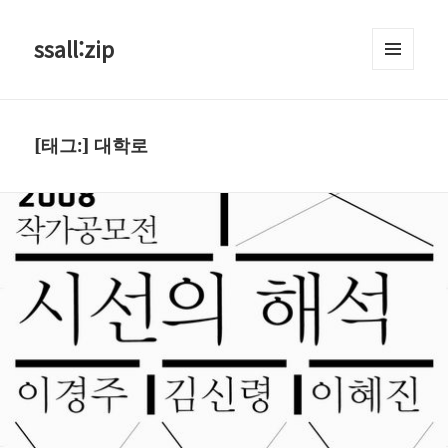
ssall:zip
메뉴와
위젯
[태그:]
대학로