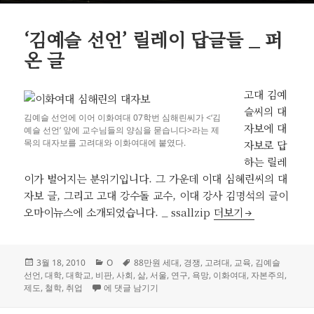
‘김예슬 선언’ 릴레이 답글들 _ 퍼
온 글
고대 김예
슬씨의 대
김예슬 선언에 이어 이화여대 07학번 심해린씨가 <‘김
자보에 대
예슬 선언’ 앞에 교수님들의 양심을 묻습니다>라는 제
목의 대자보를 고려대와 이화여대에 붙였다.
자보로 답
하는 릴레
이가 벌어지는 분위기입니다. 그 가운데 이대 심혜린씨의 대
자보 글, 그리고 고대 강수돌 교수, 이대 강사 김명석의 글이
‘김예슬 선언’ 릴레이 
오마이뉴스에 소개되었습니다. _ ssallzip
더보기
작
카
태
3월 18, 2010
O
88만원 세대
,
경쟁
,
고려대
,
교육
,
김예슬
성
테
그
선언
,
대학
,
대학교
,
비판
,
사회
,
삶
,
서울
,
연구
,
욕망
,
이화여대
,
자본주의
,
일
‘김예슬 선언’ 릴레이 답글들 _ 퍼온 글
고
제도
,
철학
,
취업
에 댓글 남기기
자
리