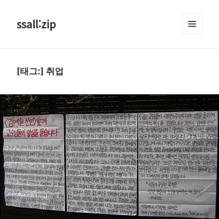
ssall:zip
메뉴와
위젯
[태그:]
취업