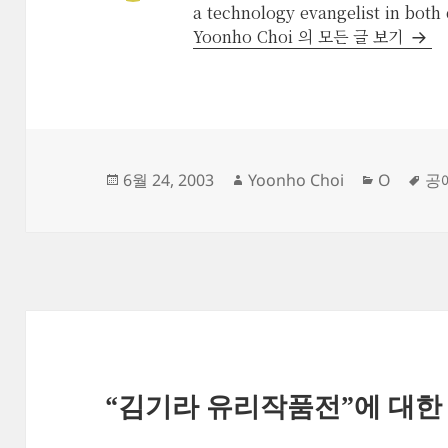
a technology evangelist in both
Yoonho Choi 의 모든 글 보기
작
글
카
태
6월 24, 2003
Yoonho Choi
O
공
성
쓴
테
그
일
이
고
자
리
“김기라 유리작품전”에 대한