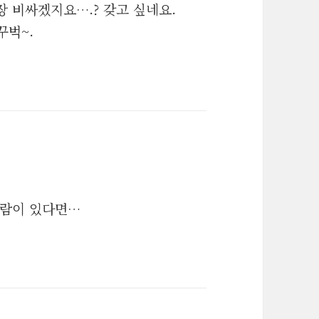
장 비싸겠지요….? 갖고 싶네요.
꾸벅~.
사람이 있다면…