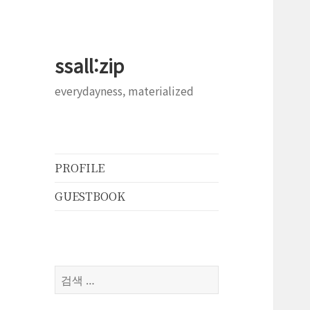
ssall:zip
everydayness, materialized
PROFILE
GUESTBOOK
검
색: