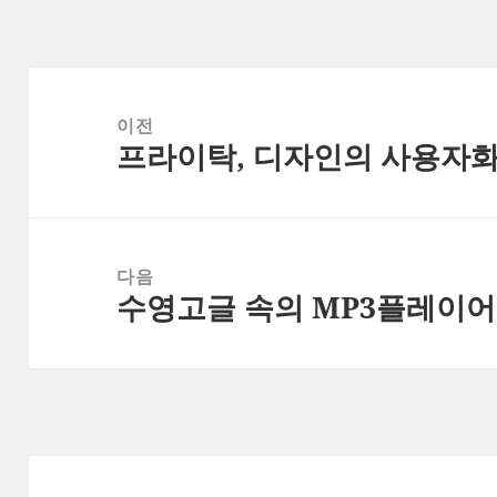
글
탐
이전
프라이탁, 디자인의 사용자
색
이
전
글:
다음
수영고글 속의 MP3플레이어
다
음
글: