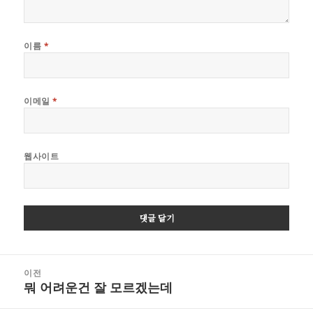
이름
*
이메일
*
웹사이트
글
이전
탐
뭐 어려운건 잘 모르겠는데
이
색
전