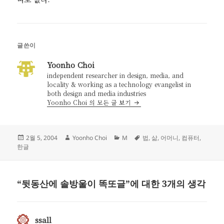
글쓴이
Yoonho Choi
independent researcher in design, media, and
locality & working as a technology evangelist in
both design and media industries
Yoonho Choi 의 모든 글 보기
작
글
카
태
2월 5, 2004
Yoonho Choi
M
법
,
삶
,
어머니
,
컴퓨터
,
성
쓴
테
그
한글
일
이
고
자
리
“뒷동산에 솔방울이 똑또글”에 대한 3개의 생각
ssall
댓