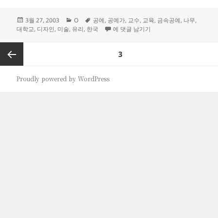
작
카
태
3월 27, 2003
O
공예
,
공예가
,
교수
,
교육
,
금속공예
,
나무
,
성
테
그
공예는 버려야 할 말인가? _ 전용일
대학교
,
디자인
,
미술
,
유리
,
한국
에 댓글 남기기
일
고
자
리
글
페이지
3
페
이
이전
Proudly powered by WordPress
지
매
쪽
김