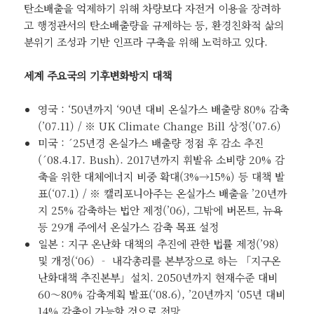
탄소배출을 억제하기 위해 차량보다 자전거 이용을 장려하
고 행정관서의 탄소배출량을 규제하는 등, 환경친화적 삶의
분위기 조성과 기반 인프라 구축을 위해 노력하고 있다.
세계 주요국의 기후변화방지 대책
영국 : ‘50년까지 ‘90년 대비 온실가스 배출량 80% 감축
(’07.11) / ※ UK Climate Change Bill 상정(’07.6)
미국 : ´25년경 온실가스 배출량 정점 후 감소 추진
(´08.4.17. Bush). 2017년까지 휘발유 소비량 20% 감
축을 위한 대체에너지 비중 확대(3%→15%) 등 대책 발
표(‘07.1) / ※ 캘리포니아주는 온실가스 배출을 ’20년까
지 25% 감축하는 법안 제정(’06), 그밖에 버몬트, 뉴욕
등 29개 주에서 온실가스 감축 목표 설정
일본 : 지구 온난화 대책의 추진에 관한 법률 제정(’98)
및 개정(‘06) ‐ 내각총리를 본부장으로 하는 「지구온
난화대책 추진본부」설치. 2050년까지 현재수준 대비
60～80% 감축계획 발표(‘08.6), ’20년까지 ‘05년 대비
14% 감축이 가능할 것으로 전망