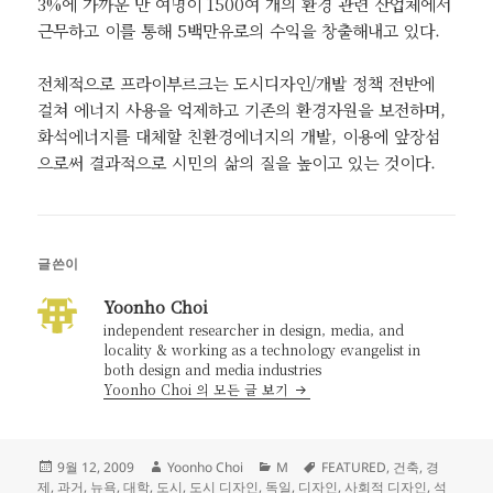
3%에 가까운 만 여명이 1500여 개의 환경 관련 산업체에서
근무하고 이를 통해 5백만유로의 수익을 창출해내고 있다.
전체적으로 프라이부르크는 도시디자인/개발 정책 전반에
걸쳐 에너지 사용을 억제하고 기존의 환경자원을 보전하며,
화석에너지를 대체할 친환경에너지의 개발, 이용에 앞장섬
으로써 결과적으로 시민의 삶의 질을 높이고 있는 것이다.
글쓴이
Yoonho Choi
independent researcher in design, media, and
locality & working as a technology evangelist in
both design and media industries
Yoonho Choi 의 모든 글 보기
작
글
카
태
9월 12, 2009
Yoonho Choi
M
FEATURED
,
건축
,
경
성
쓴
테
그
제
,
과거
,
뉴욕
,
대학
,
도시
,
도시 디자인
,
독일
,
디자인
,
사회적 디자인
,
석