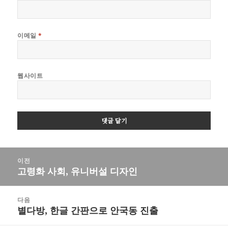
이메일
*
웹사이트
글
이전
탐
고령화 사회, 유니버설 디자인
이
색
전
글:
다음
별다방, 한글 간판으로 안국동 진출
다
음