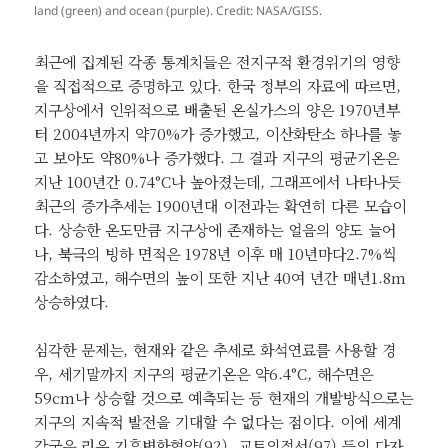
land (green) and ocean (purple). Credit: NASA/GISS.
최근에 집계된 각종 통계치들은 전지구적 환경위기의 영향
을 직접적으로 증명하고 있다. 한국 정부의 자료에 따르면,
지구상에서 인위적으로 배출된 온실가스의 양은 1970년부
터 2004년까지 약70%가 증가했고, 이산화탄소 하나를 놓
고 보아도 약80%나 증가했다. 그 결과 지구의 평균기온은
지난 100년간 0.74°C나 높아졌는데, 그래프에서 나타나듯
최근의 증가추세는 1900년대 이전과는 확연히 다른 모습이
다. 상승한 온도만큼 지구상에 존재하는 얼음의 양도 늘어
나, 북극의 빙하 면적은 1978년 이후 매 10년마다2.7%씩
감소하였고, 해수면의 높이 또한 지난 40여 년간 매년1.8m
상승하였다.
심각한 문제는, 현재와 같은 추세로 화석연료를 사용할 경
우, 세기말까지 지구의 평균기온은 약6.4°C, 해수면은
59cm나 상승할 것으로 예측되는 등 현재의 개발방식으로는
지구의 지속적 발전을 기대할 수 없다는 점이다. 이에 세계
각국은 리우 기후변화협약(92), 교토의정서(97) 등의 다자