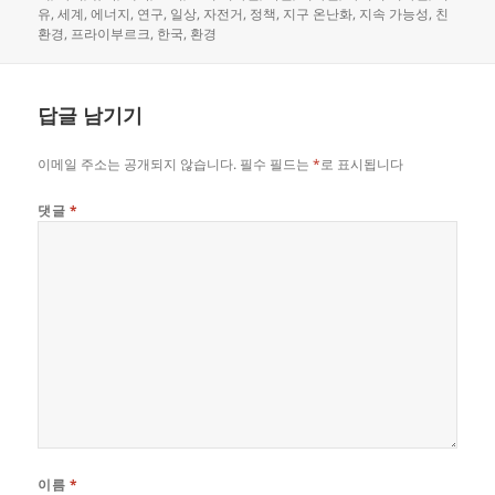
일
이
고
유
,
세계
,
에너지
,
연구
,
일상
,
자전거
,
정책
,
지구 온난화
,
지속 가능성
,
친
자
리
환경
,
프라이부르크
,
한국
,
환경
답글 남기기
이메일 주소는 공개되지 않습니다.
필수 필드는
*
로 표시됩니다
댓글
*
이름
*