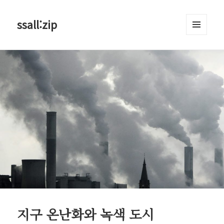
ssall:zip
메뉴와
위젯
지구 온난화와 녹색 도시