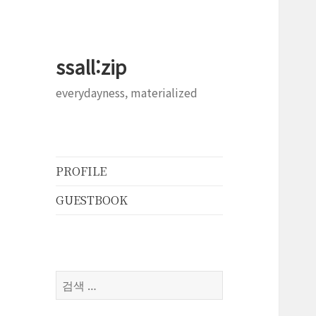
ssall:zip
everydayness, materialized
PROFILE
GUESTBOOK
검
색: