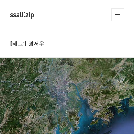
ssall:zip
메뉴와
위젯
[태그:]
광저우