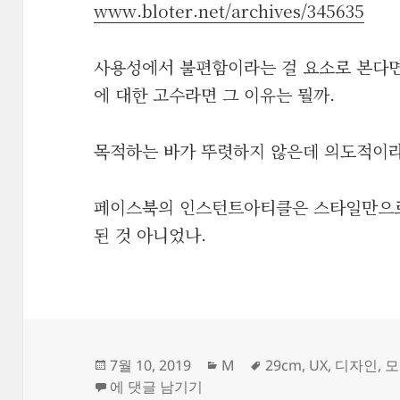
www.bloter.net/archives/345635
사용성에서 불편함이라는 걸 요소로 본다면
에 대한 고수라면 그 이유는 뭘까.
목적하는 바가 뚜렷하지 않은데 의도적이라
페이스북의 인스턴트아티클은 스타일만으로
된 것 아니었나.
작
카
태
7월 10, 2019
M
29cm
,
UX
,
디자인
,
모
성
29CM, 의도적인 불편함
테
그
에 댓글 남기기