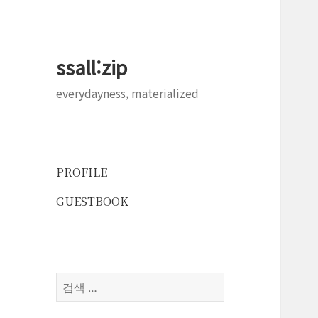
ssall:zip
everydayness, materialized
PROFILE
GUESTBOOK
검
색: