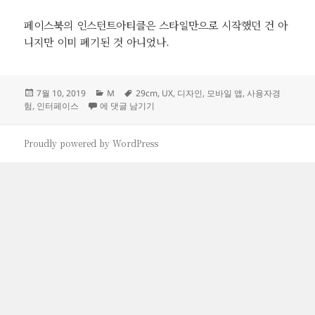
페이스북의 인스턴트아티클은 스타일만으로 시작했던 건 아
니지만 이미 폐기된 것 아니었나.
작
카
태
7월 10, 2019
M
29cm
,
UX
,
디자인
,
모바일 앱
,
사용자경
성
29CM, 의도적인 불편함
테
그
험
,
인터페이스
에 댓글 남기기
일
고
자
리
Proudly powered by WordPress