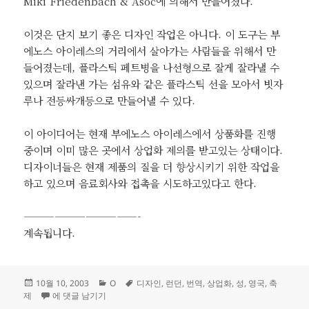
Miki Friedenbach & Asoc에 의해서 만들어졌다.
이것은 단지 보기 좋은 디자인 작업은 아니다. 이 도구는 부
에노스 아이레스의 거리에서 살아가는 사람들을 위해서 만
들어졌는데, 플라스틱 페트병을 나선형으로 잘게 잘라낼 수
있으며 잘라낸 가는 섬유와 같은 플라스틱 선을 모아서 빗자
루나 전등싸개등으로 만들어낼 수 있다.
이 아이디어는 현재 부에노스 아이레스에서 상품화를 진행
중이며 이미 많은 곳에서 상업화 제의를 받고있는 상태이다.
디자이너들은 현재 제품의 질을 더 향상시키기 위한 작업을
하고 있으며 음료회사와 접촉을 시도하고있다고 한다.
———————————-
계속됩니다.
작
카
태
10월 10, 2003
O
디자인
,
런던
,
번역
,
상업화
,
성
,
영국
,
축
성
2003 London Design Festival (1)
테
그
제
에 댓글 남기기
일
고