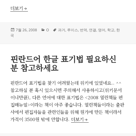
영한 번역기법 총 정리
더보기
작
카
태
7월 26, 2008
O
과거
,
루이스
,
번역
,
연결
,
영어
,
학교
,
한
성
테
그
국
일
고
자
리
핀란드어 한글 표기법 필요하신
분 참고하세요
핀란드어 표기법을 찾기 어려웠는데 위키에 있었네요.. ^^
참고하실 분 혹시 있으시면 주의해서 사용하시고(위키문서
이니만큼), 다른 언어에 대한 표기법은 <2008 열린책들 편
집매뉴얼>이라는 책이 아주 좋습니다. 열린책들이라는 출판
사에서 편집자들을 관련인들을 위해 원가에 만든 책이라서
핀란드어 한글 표기법 필요하신 
가격이 3500원 밖에 안합니다.
더보기