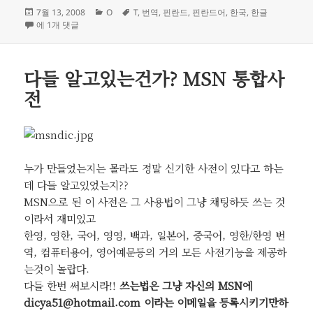
작
카
태
7월 13, 2008
O
T
,
번역
,
핀란드
,
핀란드어
,
한국
,
한글
성
핀란드어 한글 표기법 필요하신 분 참고하세요
테
그
에 1개 댓글
일
고
자
리
다들 알고있는건가? MSN 통합사
전
누가 만들었는지는 몰라도 정말 신기한 사전이 있다고 하는
데 다들 알고있었는지??
MSN으로 된 이 사전은 그 사용법이 그냥 채팅하듯 쓰는 것
이라서 재미있고
한영, 영한, 국어, 영영, 백과, 일본어, 중국어, 영한/한영 번
역, 컴퓨터용어, 영어예문등의 거의 모든 사전기능을 제공하
는것이 놀랍다.
다들 한번 써보시라!!
쓰는법은 그냥 자신의 MSN에
dicya51@hotmail.com 이라는 이메일을 등록시키기만하