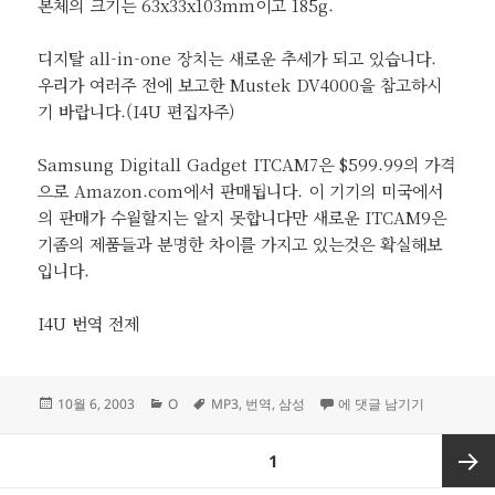
본체의 크기는 63x33x103mm이고 185g.
디지탈 all-in-one 장치는 새로운 추세가 되고 있습니다.
우리가 여러주 전에 보고한 Mustek DV4000을 참고하시
기 바랍니다.(I4U 편집자주)
Samsung Digitall Gadget ITCAM7은 $599.99의 가격
으로 Amazon.com에서 판매됩니다. 이 기기의 미국에서
의 판매가 수월할지는 알지 못합니다만 새로운 ITCAM9은
기좀의 제품들과 분명한 차이를 가지고 있는것은 확실해보
입니다.
I4U 번역 전제
작
카
태
삼성 all-in-one 스타일의 
10월 6, 2003
O
MP3
,
번역
,
삼성
에 댓글 남기기
성
테
그
일
고
글
페이지
1
자
리
페