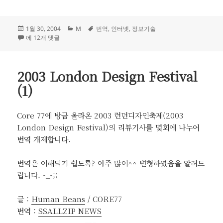
작
카
태
1월 30, 2004
M
번역
,
인터넷
,
정보기술
성
다들 알고있는건가? MSN 통합사전
테
그
에 12개 댓글
일
고
자
리
2003 London Design Festival
(1)
Core 77에 방금 올라온 2003 런던디자인축제(2003
London Design Festival)의 리뷰기사를 몇회에 나누어
번역 개제합니다.
번역은 이해되기 쉽도록? 아주 많이^^ 변형하였음을 알려드
립니다. -_-;;
글 :
Human Beans
/ CORE77
번역 :
SSALLZIP NEWS
——————————–