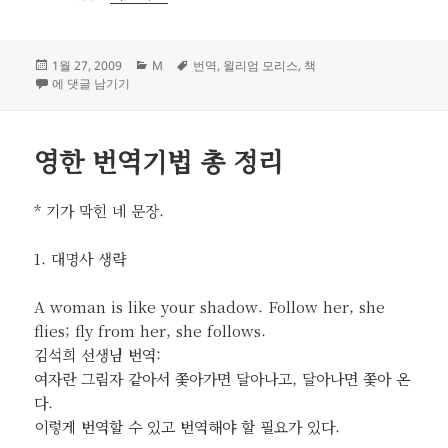
작
카
태
1월 27, 2009
M
번역
,
윌리엄 모리스
,
책
성
Design: Intelligence Made Visible
테
그
에 댓글 남기기
일
고
자
리
영한 번역기법 총 정리
* 기가 막힌 네 문장.
1. 대명사 생략
A woman is like your shadow. Follow her, she
flies; fly from her, she follows.
김석희 선생님 번역:
여자란 그림자 같아서 쫓아가면 달아나고, 달아나면 쫓아 온
다.
이렇게 번역할 수 있고 번역해야 할 필요가 있다.