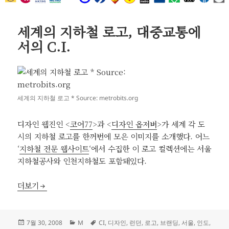
세계의 지하철 로고, 대중교통에
서의 C.I.
세계의 지하철 로고 * Source: metrobits.org
디자인 웹진인 <
코어77
>과 <
디자인 옵저버
>가 세계 각 도
시의 지하철 로고를 한꺼번에 모은 이미지를 소개했다. 어느
‘
지하철 전문 웹사이트
‘에서 수집한 이 로고 컬렉션에는 서울
지하철공사와 인천지하철도 포함돼있다.
세계의 지하철 로고, 대중교통에서의 C.I.
더보기
작
카
태
7월 30, 2008
M
CI
,
디자인
,
런던
,
로고
,
브랜딩
,
서울
,
인도
,