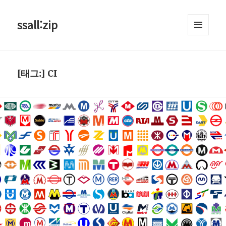
ssall:zip
메뉴와
위젯
[태그:]
CI