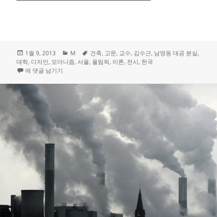
작
카
태
1월 9, 2013
M
건축
,
고문
,
교수
,
김수근
,
남영동 대공 분실
,
성
테
그
대학
,
디자인
,
모더니즘
,
서울
,
올림픽
,
이론
,
전시
,
한국
일
공간 부도, 김수근
고
에 댓글 남기기
자
리