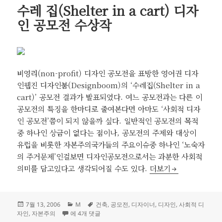
수레 집(Shelter in a cart) 디자
인 공모전 수상작
비영리(non-profit) 디자인 공모전을 표방한 영어권 디자
인웹진 디자인붐(Designboom)의 ‘수레집(Shelter in a
cart)’ 공모전 결과가 발표되었다. 여느 공모전과는 다른 이
공모전의 특징을 한마디로 줄여본다면 아마도 ‘사회적 디자
인 공모전’쯤이 되지 않을까 싶다. 일반적인 공모전의 목적
중 하나인 상금이 없다는 점이나, 공모전의 주제와 대상이
유럽을 비롯한 자본주의국가들의 주요이슈중 하나인 ‘노숙자
의 주거문제’인걸보면 디자인공모전으로서는 과분한 사회적
수레 집(Shelter in
의미를 담고있다고 생각되어질 수도 있다.
더보기
작
카
태
7월 13, 2006
M
건축
,
공모전
,
디자이너
,
디자인
,
사회적 디
성
수레 집(Shelter in a cart) 디자인 공모전 수상작
테
그
자인
,
자본주의
에 4개 댓글
일
고