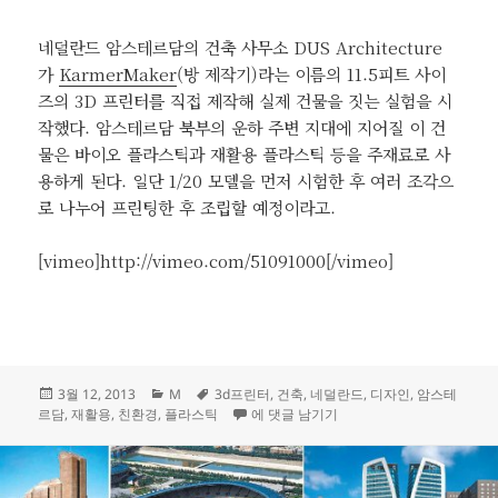
네덜란드 암스테르담의 건축 사무소 DUS Architecture
가
KarmerMaker
(방 제작기)라는 이름의 11.5피트 사이
즈의 3D 프린터를 직접 제작해 실제 건물을 짓는 실험을 시
작했다. 암스테르담 북부의 운하 주변 지대에 지어질 이 건
물은 바이오 플라스틱과 재활용 플라스틱 등을 주재료로 사
용하게 된다. 일단 1/20 모델을 먼저 시험한 후 여러 조각으
로 나누어 프린팅한 후 조립할 예정이라고.
[vimeo]http://vimeo.com/51091000[/vimeo]
작
카
태
3월 12, 2013
M
3d프린터
,
건축
,
네덜란드
,
디자인
,
암스테
성
테
그
3D 프린터로 진짜 집 짓기
르담
,
재활용
,
친환경
,
플라스틱
에 댓글 남기기
일
고
자
리