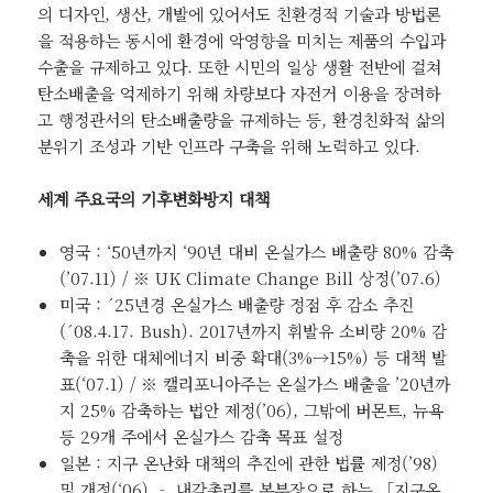
의 디자인, 생산, 개발에 있어서도 친환경적 기술과 방법론
을 적용하는 동시에 환경에 악영향을 미치는 제품의 수입과
수출을 규제하고 있다. 또한 시민의 일상 생활 전반에 걸쳐
탄소배출을 억제하기 위해 차량보다 자전거 이용을 장려하
고 행정관서의 탄소배출량을 규제하는 등, 환경친화적 삶의
분위기 조성과 기반 인프라 구축을 위해 노력하고 있다.
세계 주요국의 기후변화방지 대책
영국 : ‘50년까지 ‘90년 대비 온실가스 배출량 80% 감축
(’07.11) / ※ UK Climate Change Bill 상정(’07.6)
미국 : ´25년경 온실가스 배출량 정점 후 감소 추진
(´08.4.17. Bush). 2017년까지 휘발유 소비량 20% 감
축을 위한 대체에너지 비중 확대(3%→15%) 등 대책 발
표(‘07.1) / ※ 캘리포니아주는 온실가스 배출을 ’20년까
지 25% 감축하는 법안 제정(’06), 그밖에 버몬트, 뉴욕
등 29개 주에서 온실가스 감축 목표 설정
일본 : 지구 온난화 대책의 추진에 관한 법률 제정(’98)
및 개정(‘06) ‐ 내각총리를 본부장으로 하는 「지구온