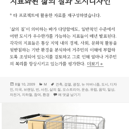
지표화된 삶의 질과 도시디자인
* 타 프로젝트에 활용한 자료를 재구성하였습니다.
‘삶의 질’이 의미하는 바가 다양함에도, 일반적인 수준에서
어떤 도시가 우수한가를 가늠하는 지표들이 매년 발표된다.
각각의 지표들은 통상 지역 내의 경제, 사회, 문화적 활동을
뒷받침하는 기반 환경을 분석하여 거주민의 이해에 부합하
도록 조성되어 있는지를 검토하고 그로 인해 얼마나 거주민
지표화된 삶의 질과 
의 복리를 향상시키고 있는가를 평가한다.
더보기
작
카
태
8월 10, 2009
M
건축
,
검열
,
광장
,
뉴 어버니즘
,
도시
,
디자
성
테
그
인
,
미국
,
브랜딩
,
빈
,
사진
,
삶의 질
,
오스트리아
,
운송
,
유럽
,
음악
,
일상
,
일
고
지표화된 삶의 질과 도시디자인
자전거
,
지하철
,
참여
,
환경
에 댓글 남기기
자
리