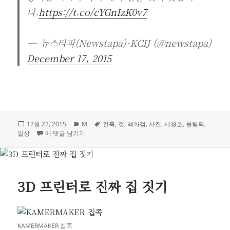
다.
https://t.co/cYGnIzK0v7
— 뉴스타파(Newstapa)-KCIJ (@newstapa)
December 17, 2015
작
카
태
12월 22, 2015
M
건축
,
것
,
백화점
,
사진
,
세월호
,
올림픽
,
성
판교 현대, 오늘 만진 것, 구마 겐고 당선, 416TV
테
그
일상
에 댓글 남기기
일
고
자
리
3D 프린터로 진짜 집 짓기
KAMERMAKER 집쪽