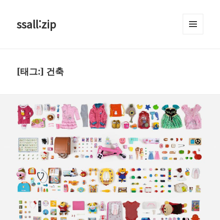
ssall:zip
메뉴와
위젯
[태그:]
건축