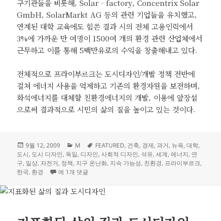
구기관들을 비롯해, Solar‐factory, Concentrix Solar
GmbH, SolarMarkt AG 등의 관련 기업들을 유치했고,
연계된 대학 교육에도 힘쓴 결과 시의 전체 고용인력에서
3%에 가까운 만 여명이 1500여 개의 환경 관련 산업체에서
근무하고 이를 통해 5백만유로의 수익을 창출해내고 있다.
전체적으로 프라이부르크는 도시디자인/개발 정책 전반에
걸쳐 에너지 사용을 억제하고 기존의 환경자원을 보전하며,
화석에너지를 대체할 친환경에너지의 개발, 이용에 앞장섬
으로써 결과적으로 시민의 삶의 질을 높이고 있는 것이다.
작
카
태
9월 12, 2009
M
FEATURED
,
건축
,
경제
,
과거
,
뉴욕
,
대학
,
성
테
그
도시
,
도시 디자인
,
독일
,
디자인
,
사회적 디자인
,
석유
,
세계
,
에너지
,
연
일
고
구
,
일상
,
자전거
,
정책
,
지구 온난화
,
지속 가능성
,
친환경
,
프라이부르크
,
자
지구 온난화와 녹색 도시
리
한국
,
환경
에 1개 댓글