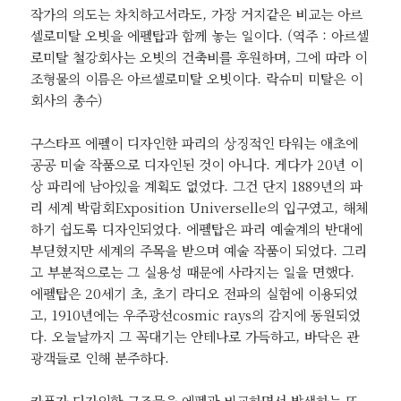
작가의 의도는 차치하고서라도, 가장 거지같은 비교는 아르
셀로미탈 오빗을 에펠탑과 함께 놓는 일이다. (역주 : 아르셀
로미탈 철강회사는 오빗의 건축비를 후원하며, 그에 따라 이
조형물의 이름은 아르셀로미탈 오빗이다. 락슈미 미탈은 이
회사의 총수)
구스타프 에펠이 디자인한 파리의 상징적인 타워는 애초에
공공 미술 작품으로 디자인된 것이 아니다. 게다가 20년 이
상 파리에 남아있을 계획도 없었다. 그건 단지 1889년의 파
리 세계 박람회Exposition Universelle의 입구였고, 해체
하기 쉽도록 디자인되었다. 에펠탑은 파리 예술계의 반대에
부딛혔지만 세계의 주목을 받으며 예술 작품이 되었다. 그리
고 부분적으로는 그 실용성 때문에 사라지는 일을 면했다.
에펠탑은 20세기 초, 초기 라디오 전파의 실험에 이용되었
고, 1910년에는 우주광선cosmic rays의 감지에 동원되었
다. 오늘날까지 그 꼭대기는 안테나로 가득하고, 바닥은 관
광객들로 인해 분주하다.
카푸가 디자인한 구조물을 에펠과 비교하면서 발생하는 또