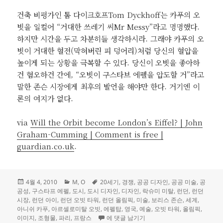
건축 비평가인 톰 다이크호프Tom Dyckhoff는 카푸의 오
빗을 일컬어 “거대한 쓰레기 씨Mr Messy”라고 명명했다.
하지만 시간을 두고 차분히들 생각하시라. 그래야 카푸의 오
빗이 거대한 혈전(막혀버린 피 덩어리)처럼 당신의 혈압을
높이게 되는 상황을 극복할 수 있다. 당신이 오빗을 좋아하
건 혐오하건 간에, “오빗이 구스타브 에펠을 압도할 거”라고
말한 존슨 시장에게 최후의 발언을 해야만 한다. 거기엔 이
론의 여지가 없다.
via
Will the Orbit become London’s Eiffel? | John
Graham-Cumming | Comment is free |
guardian.co.uk
.
작
카
태
4월 4, 2010
M
,
O
20세기
,
경쟁
,
공공 디자인
,
공공 미술
,
공
성
테
그
공성
,
구스타프 에펠
,
도시
,
도시 디자인
,
디자인
,
락슈미 미탈
,
런던
,
런던
일
고
시장
,
런던 아이
,
런던 오빗 타워
,
런던 올림픽
,
미술
,
보리스 존슨
,
세계
,
자
리
아니쉬 카푸
,
아르셀로미탈 오빗
,
에펠탑
,
영국
,
예술
,
오빗 타워
,
올림픽
,
오빗은 런던의 에펠탑이 될 것인가?
이미지
,
조형물
,
파리
,
프랑스
에 댓글 남기기