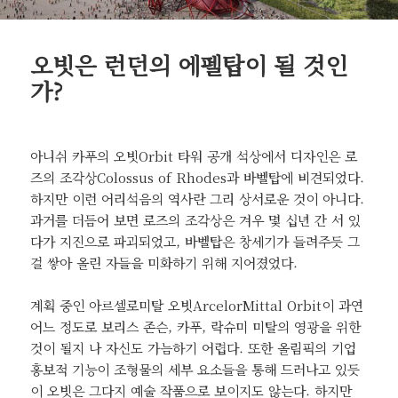
오빗은 런던의 에펠탑이 될 것인
가?
아니쉬 카푸의 오빗Orbit 타워 공개 석상에서 디자인은 로
즈의 조각상Colossus of Rhodes과 바벨탑에 비견되었다.
하지만 이런 어리석음의 역사란 그리 상서로운 것이 아니다.
과거를 더듬어 보면 로즈의 조각상은 겨우 몇 십년 간 서 있
다가 지진으로 파괴되었고, 바벨탑은 창세기가 들려주듯 그
걸 쌓아 올린 자들을 미화하기 위해 지어졌었다.
계획 중인 아르셀로미탈 오빗ArcelorMittal Orbit이 과연
어느 정도로 보리스 존슨, 카푸, 락슈미 미탈의 영광을 위한
것이 될지 나 자신도 가늠하기 어렵다. 또한 올림픽의 기업
홍보적 기능이 조형물의 세부 요소들을 통해 드러나고 있듯
이 오빗은 그다지 예술 작품으로 보이지도 않는다. 하지만