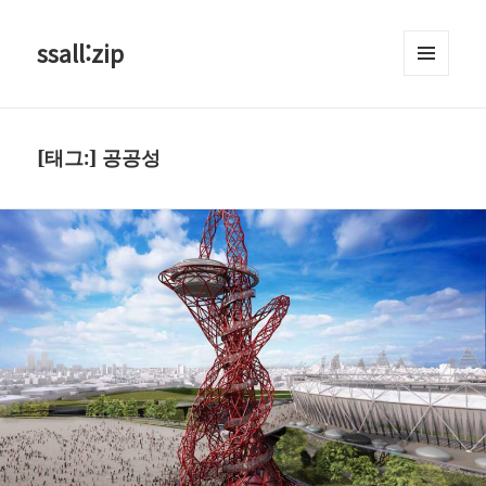
ssall:zip
메뉴와
위젯
[태그:]
공공성