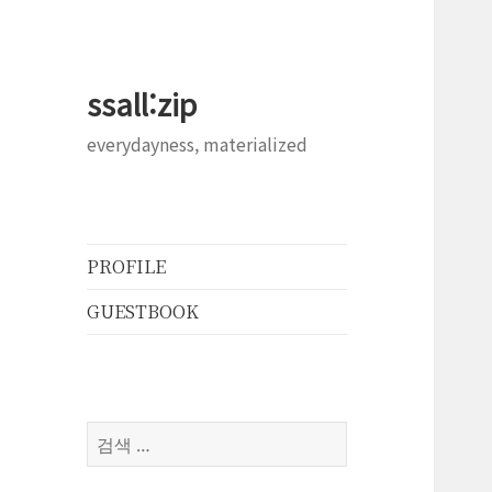
ssall:zip
everydayness, materialized
PROFILE
GUESTBOOK
검
색: