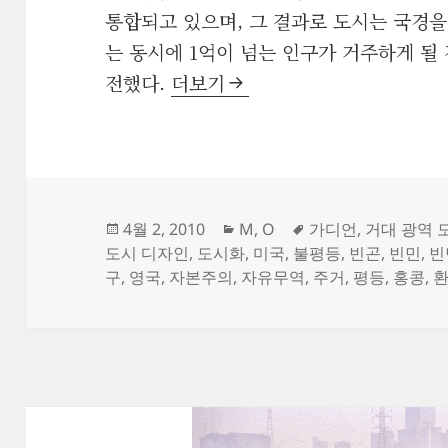
통합되고 있으며, 그 결과로 도시는 국경을
는 동시에 1억이 넘는 인구가 거주하게 
세계 최대의 도시들, ‘거대 광역 
전했다.
더보기
작
카
태
4월 2, 2010
M
,
O
가디언
,
거대 광역 
성
테
그
도시 디자인
,
도시화
,
미국
,
불평등
,
빈곤
,
빈민
,
빈
일
고
구
,
영국
,
자본주의
,
자유무역
,
주거
,
평등
,
홍콩
,
자
리