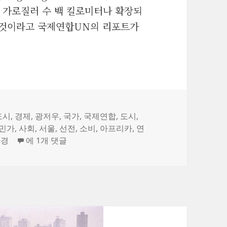
 가로질러 수 백 킬로미터나 확장되
될 것이라고 국제연합UN의 리포트가
도시’를 형성 _ 국제연합UN 리포트
도시
,
경제
,
광저우
,
국가
,
국제연합
,
도시
,
민가
,
사회
,
서울
,
선전
,
소비
,
아프리카
,
연
세계 최대의 도시들, ‘거대 광역 도시’를 형성 _ 국제연합
환경
에 1개 댓글