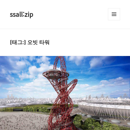
ssall:zip
메뉴와
위젯
[태그:]
오빗 타워