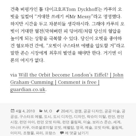
건축 비평가인 톰 다이크호프Tom Dyckhoff는 카푸의 오
빗을 일컬어 “거대한 쓰레기 씨Mr Messy”라고 명명했다.
하지만 시간을 두고 차분히들 생각하시라. 그래야 카푸의 오
빗이 거대한 혈전(막혀버린 피 덩어리)처럼 당신의 혈압을
높이게 되는 상황을 극복할 수 있다. 당신이 오빗을 좋아하
건 혐오하건 간에, “오빗이 구스타브 에펠을 압도할 거”라고
말한 존슨 시장에게 최후의 발언을 해야만 한다. 거기엔 이
론의 여지가 없다.
via
Will the Orbit become London’s Eiffel? | John
Graham-Cumming | Comment is free |
guardian.co.uk
.
작
카
태
4월 4, 2010
M
,
O
20세기
,
경쟁
,
공공 디자인
,
공공 미술
,
공
성
테
그
공성
,
구스타프 에펠
,
도시
,
도시 디자인
,
디자인
,
락슈미 미탈
,
런던
,
런던
일
고
시장
,
런던 아이
,
런던 오빗 타워
,
런던 올림픽
,
미술
,
보리스 존슨
,
세계
,
자
리
아니쉬 카푸
,
아르셀로미탈 오빗
,
에펠탑
,
영국
,
예술
,
오빗 타워
,
올림픽
,
오빗은 런던의 에펠탑이 될 것인가?
이미지
,
조형물
,
파리
,
프랑스
에 댓글 남기기