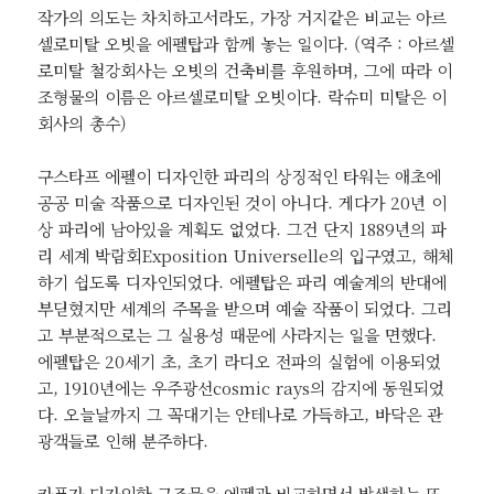
작가의 의도는 차치하고서라도, 가장 거지같은 비교는 아르
셀로미탈 오빗을 에펠탑과 함께 놓는 일이다. (역주 : 아르셀
로미탈 철강회사는 오빗의 건축비를 후원하며, 그에 따라 이
조형물의 이름은 아르셀로미탈 오빗이다. 락슈미 미탈은 이
회사의 총수)
구스타프 에펠이 디자인한 파리의 상징적인 타워는 애초에
공공 미술 작품으로 디자인된 것이 아니다. 게다가 20년 이
상 파리에 남아있을 계획도 없었다. 그건 단지 1889년의 파
리 세계 박람회Exposition Universelle의 입구였고, 해체
하기 쉽도록 디자인되었다. 에펠탑은 파리 예술계의 반대에
부딛혔지만 세계의 주목을 받으며 예술 작품이 되었다. 그리
고 부분적으로는 그 실용성 때문에 사라지는 일을 면했다.
에펠탑은 20세기 초, 초기 라디오 전파의 실험에 이용되었
고, 1910년에는 우주광선cosmic rays의 감지에 동원되었
다. 오늘날까지 그 꼭대기는 안테나로 가득하고, 바닥은 관
광객들로 인해 분주하다.
카푸가 디자인한 구조물을 에펠과 비교하면서 발생하는 또