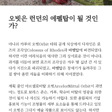
오빗은 런던의 에펠탑이 될 것인
가?
아니쉬 카푸의 오빗Orbit 타워 공개 석상에서 디자인은 로
즈의 조각상Colossus of Rhodes과 바벨탑에 비견되었다.
하지만 이런 어리석음의 역사란 그리 상서로운 것이 아니다.
과거를 더듬어 보면 로즈의 조각상은 겨우 몇 십년 간 서 있
다가 지진으로 파괴되었고, 바벨탑은 창세기가 들려주듯 그
걸 쌓아 올린 자들을 미화하기 위해 지어졌었다.
계획 중인 아르셀로미탈 오빗ArcelorMittal Orbit이 과연
어느 정도로 보리스 존슨, 카푸, 락슈미 미탈의 영광을 위한
것이 될지 나 자신도 가늠하기 어렵다. 또한 올림픽의 기업
홍보적 기능이 조형물의 세부 요소들을 통해 드러나고 있듯
이 오빗은 그다지 예술 작품으로 보이지도 않는다. 하지만