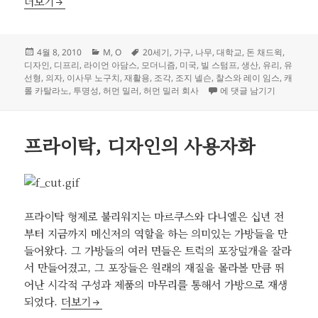
투명한 의자 디자인, 허먼 밀러 회사 _ Herman Miller Compa
더보기
작
카
태
4월 8, 2010
M
,
O
20세기
,
가구
,
나무
,
대학교
,
돈 채드윅
,
성
테
그
디자인
,
디프리
,
라이언 아담스
,
모더니즘
,
미국
,
빌 스텀프
,
생산
,
유리
,
유
일
고
선형
,
의자
,
이사무 노구치
,
재활용
,
조각
,
조지 넬슨
,
찰스와 레이 임스
,
캐
자
리
투명한 의자 디자인, 허먼 밀러 
롤 카탈라노
,
투명성
,
허먼 밀러
,
허먼 밀러 회사
에 댓글 남기기
프라이탁, 디자인의 사용자화
프라이탁 형제로 불리워지는 마르쿠스와 다니엘은 십년 전
부터 지금까지 메신저의 역할을 하는 의미있는 가방들을 만
들어왔다. 그 가방들의 여러 면들은 트럭의 포장덮개을 잘라
서 만들어졌고, 그 포장들은 원래의 재질을 몰라볼 만큼 뛰
어난 시각적 구성과 제품의 마무리를 통해서 가방으로 재생
프라이탁, 디자인의 사용자화
되었다.
더보기