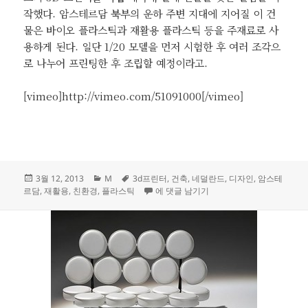
작했다. 암스테르담 북부의 운하 주변 지대에 지어질 이 건
물은 바이오 플라스틱과 재활용 플라스틱 등을 주재료로 사
용하게 된다. 일단 1/20 모델을 먼저 시험한 후 여러 조각으
로 나누어 프린팅한 후 조립할 예정이라고.
[vimeo]http://vimeo.com/51091000[/vimeo]
작
카
태
3월 12, 2013
M
3d프린터
,
건축
,
네덜란드
,
디자인
,
암스테
성
테
그
3D 프린터로 진짜 집 짓기
르담
,
재활용
,
친환경
,
플라스틱
에 댓글 남기기
일
고
자
리