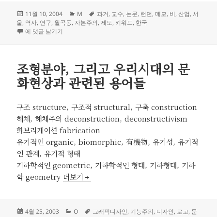
작
카
태
11월 10, 2004
M
과거
,
교수
,
논문
,
런던
,
메모
,
비
,
산업
,
서
성
테
그
울
,
역사
,
연구
,
월곡동
,
자본주의
,
제도
,
키워드
,
한국
일
논문 메모 2004
고
에 댓글 남기기
자
리
조형분야, 그리고 우리시대의 문
화현상과 관련된 용어들
구조 structure, 구조적 structural, 구축 construction
해체, 해체주의 deconstruction, deconstructivism
화브리케이션 fabrication
유기적인 organic, biomorphic, 有機物, 유기성, 유기적
인 관계, 유기적 형태
기하학적인 geometric, 기하학적인 형태, 기하형태, 기하
조형분야, 그리고 우리시대의 문화현상과 관련된 
학 geometry
더보기
작
카
태
4월 25, 2003
O
그래픽디자인
,
기능주의
,
디자인
,
로고
,
문