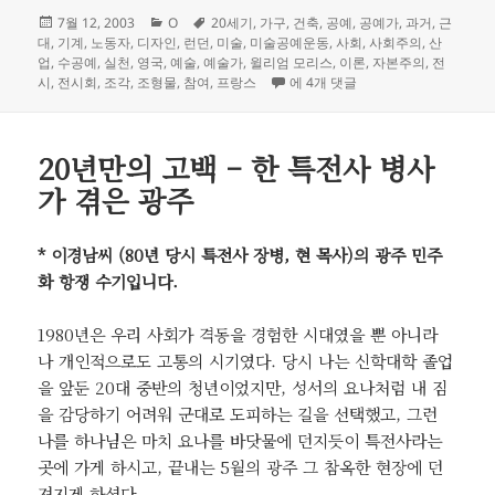
작
카
태
7월 12, 2003
O
20세기
,
가구
,
건축
,
공예
,
공예가
,
과거
,
근
성
테
그
대
,
기계
,
노동자
,
디자인
,
런던
,
미술
,
미술공예운동
,
사회
,
사회주의
,
산
일
고
업
,
수공예
,
실천
,
영국
,
예술
,
예술가
,
윌리엄 모리스
,
이론
,
자본주의
,
전
자
리
유토피아로서의 디자인 – 미술 공예
시
,
전시회
,
조각
,
조형물
,
참여
,
프랑스
에 4개 댓글
20년만의 고백 – 한 특전사 병사
가 겪은 광주
* 이경남씨 (80년 당시 특전사 장병, 현 목사)의 광주 민주
화 항쟁 수기입니다.
1980년은 우리 사회가 격동을 경험한 시대였을 뿐 아니라
나 개인적으로도 고통의 시기였다. 당시 나는 신학대학 졸업
을 앞둔 20대 중반의 청년이었지만, 성서의 요나처럼 내 짐
을 감당하기 어려워 군대로 도피하는 길을 선택했고, 그런
나를 하나님은 마치 요나를 바닷물에 던지듯이 특전사라는
곳에 가게 하시고, 끝내는 5월의 광주 그 참옥한 현장에 던
져지게 하셨다.