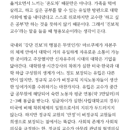
옮겨오면서 느끼는 ‘온도차’ 때문만은 아니다. 가족을 먹여
살리고, 하고 싶은 공부를 할 수 있는 유일한 방편으로 대학
사회에 발을 내디뎠다고 스스로 위로하지만 교수란 ‘하고 싶
은 공부’만 하는 것을 뜻하지 않기 때문이다. 그래서 ‘진보적
교수’라는 말을 들을 때 형용모순이라는 생각이 든다.
국내외 ‘강단 진보’의 맹점은 무엇인가? 마르쿠제가 자본주
의 체제 안에서 대학이 거의 유일하게 자유로운 소통이 가능
한 곳이라고 주장했지만 신자유주의 시대의 대학은 기업을
닮아간다. 대학원생·시간강사의 착취가 심한 미국·한국과 대
학 하급 구성원의 생계가 어느 정도 보장되는 유럽은 다른
면이 많지만, 정규직 교수가 비정규직 지식노동자들이 생산
한 잉여가치를 수취하기는 마찬가지다. 유럽은 교수가 중간
급 공무원에 해당되어 숙련 노동자 평균 연봉(약 3만달러)의
2~3배 봉급을 받는다. 임금차이가 심한(사립대학교의 경우)
미국에 비해 착취체제의 일원으로서의 지위가 두드러지지
않는다. 하지만 정규직 교원의 ‘안정’이 비정규직 교원들의
희생으로 보장되는 점에서는 똑같다. 사회적 존재가 사회적
의식을 규정하는 한, 정규직 교수가 아무리 관념적 혁명의식