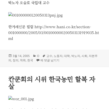
박노자 오슬로 국립대 교수
한겨레신문 컬럼 http://www.hani.co.kr/section-
001000000/2005/03/001000000200503131919035.ht
ml
작
카
태
3월 14, 2005
O
교수
,
노동자
,
대학
,
박노자
,
사회
,
자본주
성
테
교수란 이름의 ‘황금 우리’
그
의
,
정의
,
착취
,
한국
에 댓글 남기기
일
고
자
리
칸쿤회의 시위 한국농민 할복 자
살