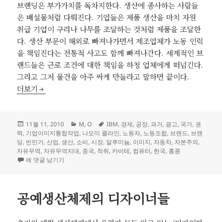
브랜딩은 부가가치를 독차지한다. 생산에 종사하는 사람들
은 배설물처럼 다뤄진다. 기업들은 제품 생산을 마치 자원
취급 기업이 구리나 나무를 조달하는 것처럼 제품을 조달한
다. 생산 부문이 해외로 빠져나가면서 제조업체가 노동 인력
을 책임진다는 전통적 사고도 함께 빠져나간다. 세계적인 브
랜드들은 근로 조건에 대한 책임을 하청 업체에게 떠넘긴다.
그리고 그저 물건을 아주 싸게 만들라고 말하면 끝이다.
No Logo: 공장 폐쇄
더보기
작
카
태
11월 11, 2010
M
,
O
IBM
,
경제
,
공장
,
과거
,
광고
,
국가
,
권
성
테
그
력
,
기업이미지통합작업
,
나오미 클라인
,
노동자
,
노동조합
,
브랜드
,
브랜
일
고
딩
,
빈민가
,
산업
,
생산
,
소비
,
시장
,
알루미늄
,
이미지
,
자동차
,
자본주의
,
자
리
자유무역
,
자유무역지대
,
중국
,
착취
,
카비테
,
컴퓨터
,
한국
,
홍콩
No Logo: 공장 폐쇄
에 댓글 남기기
공예생산체제의 디자이너들