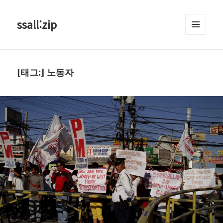
ssall:zip
메뉴와
위젯
[태그:]
노동자