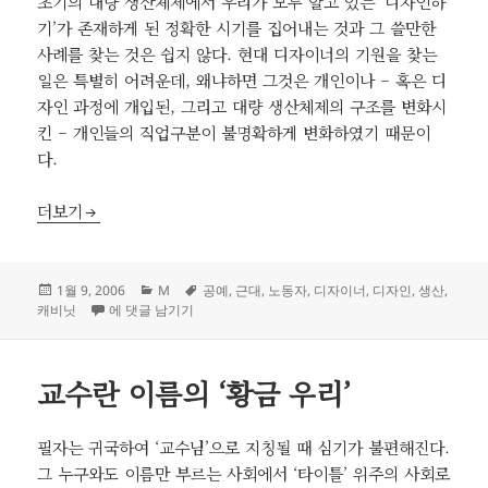
초기의 대량 생산체제에서 우리가 모두 알고 있는 ‘디자인하
기’가 존재하게 된 정확한 시기를 집어내는 것과 그 쓸만한
사례를 찾는 것은 쉽지 않다. 현대 디자이너의 기원을 찾는
일은 특별히 어려운데, 왜냐하면 그것은 개인이나 – 혹은 디
자인 과정에 개입된, 그리고 대량 생산체제의 구조를 변화시
킨 – 개인들의 직업구분이 불명확하게 변화하였기 때문이
다.
공예생산체제의 디자이너들
더보기
작
카
태
1월 9, 2006
M
공예
,
근대
,
노동자
,
디자이너
,
디자인
,
생산
,
성
공예생산체제의 디자이너들
테
그
캐비닛
에 댓글 남기기
일
고
자
리
교수란 이름의 ‘황금 우리’
필자는 귀국하여 ‘교수님’으로 지칭될 때 심기가 불편해진다.
그 누구와도 이름만 부르는 사회에서 ‘타이틀’ 위주의 사회로