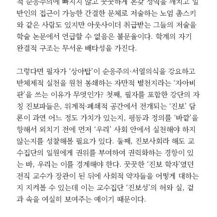
적 순응주의에 빠지지 않고 꿋꿋하게 온갖 성역을 깨치고 일
반인의 접근이 가능한 간결한 문체로 저술하는 노엄 촘스키
와 같은 사람도 있지만 아웃사이더 취급받는 그들의 저술을
학술 논문에서 언급할 수 없음은 불문율이다. 학계의 자기
완결적 구조는 무서운 배타성을 가진다.
그렇다면 필자가 ‘상아탑’이 순응주의·서열의식을 강요하고
반체제적 실천을 원천 봉쇄하는 자만적 별천지라는 ‘자아비
판’을 쓰는 이유가 무엇인가? 첫째, 필자를 포함한 강단의 자
칭 진보파들은, 위계적·폐쇄적 공간에서 전개되는 ‘진보’ 담
론이 과연 어느 정도 가치가 있는지, 평등과 정의를 ‘바깥’을
향해서 외치기 전에 먼저 ‘우리’ 사회 안에서 실천해야 하지
않는지를 성찰해볼 필요가 있다. 둘째, 진보사회라 해도 교
수집단의 일원에게 권위를 부여하여 권력화하는 경향이 있
는 바, 우리는 이를 경계해야 한다. 꿋꿋한 ‘진보 학자’였던
전직 교수가 장관이 된 뒤에 사회적 약자들을 어떻게 대하는
지 지켜볼 수 있는데 이는 교수집단 ‘진보성’의 허와 실, 겉
과 속을 여실히 보여주는 예이기 때문이다.