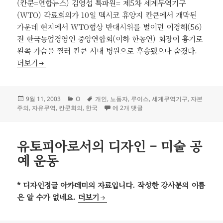
(칸쿤=연합뉴스) 김영섭 특파원= 제5차 세계무역기구
(WTO) 각료회의가 10일 멕시코 휴양지 칸쿤에서 개막된
가운데 현지에서 WTO협상 반대시위를 벌이던 이경해(56)
전 한국농업경영인 중앙연합회(이하 한농연) 회장이 흉기로
왼쪽 가슴을 찔러 칸쿤 시내 병원으로 후송됐으나 숨졌다.
칸쿤회의 시위 한국농민 할복 자살
더보기
작
카
태
9월 11, 2003
O
개인
,
노동자
,
루이스
,
세계무역기구
,
자본
성
테
그
칸쿤회의 시위 한국농민 할복 자살
주의
,
자유무역
,
칸쿤회의
,
한국
에 2개 댓글
일
고
자
리
유토피아로서의 디자인 – 미술 공
예 운동
* 디자인정글 아카데미의 자료입니다. 작성한 강사분의 이름
유토피아로서의 디자인 – 미술 공예 운동
은 알 수가 없네요.
더보기