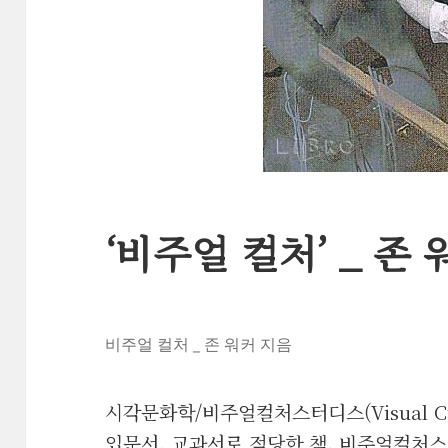
‘비주얼 컬처’ _ 존 
비주얼 컬처 _ 존 워커 지음
시각문화학/비주얼컬처스터디스(Visual Cul
입문서, 교과서로 적당한 책. 비주얼컬처