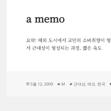
a memo
요약: 해외 도시에서 교민의 소비취향이 형
서 근대성이 형성되는 과정, 짧은 속도
작
카
태
5월 12, 2009
M
근대성
,
메모
,
한국
성
테
그
일
고
자
리