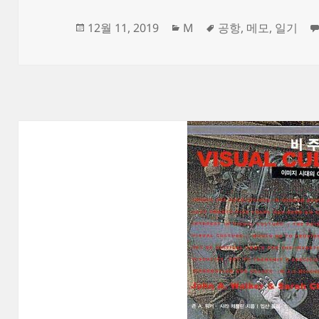
작
카
태
12월 11, 2019
M
공항
,
메모
,
일기
성
테
그
일
고
자
리