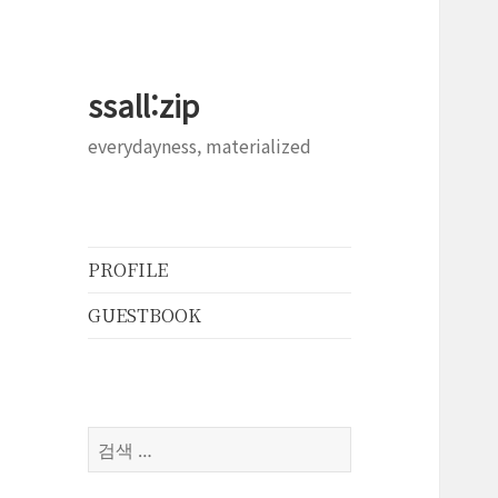
ssall:zip
everydayness, materialized
PROFILE
GUESTBOOK
검
색: