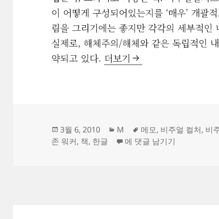
이 어떻게 구성되어있는지를 ‘매우’ 개괄적
림을 그리기에는 좋지만 각각의 세부적인 
실제로, 해체주의/해체와 같은 독립적인 내
‘비주얼 컬처’ _ 존 워커
약되고 있다.
더보기
작
카
태
3월 6, 2010
M
메모
,
비주얼 컬처
,
비
성
테
‘비주얼 컬처’ _ 존 워커
그
존 워커
,
책
,
한글
에 댓글 남기기
일
고
자
리