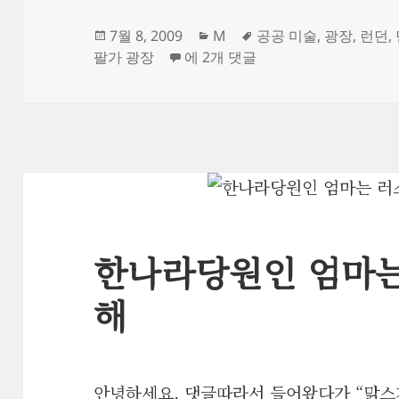
작
카
태
7월 8, 2009
M
공공 미술
,
광장
,
런던
,
성
시험대가 된 런던 트라팔가스퀘어
테
그
팔가 광장
에 2개 댓글
일
고
자
리
한나라당원인 엄마는
해
안녕하세요, 댓글따라서 들어왔다가 “맑스