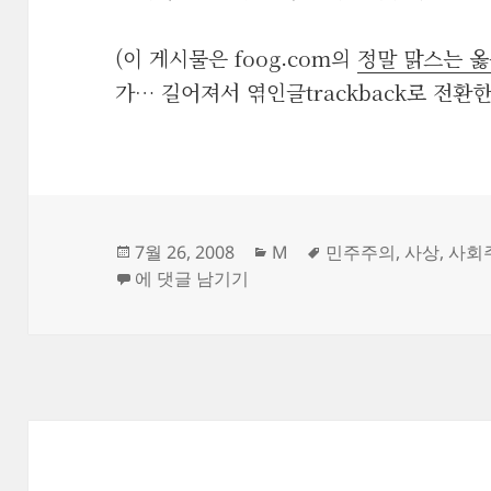
(이 게시물은 foog.com의
정말 맑스는 옳
가… 길어져서 엮인글trackback로 전환
작
카
태
7월 26, 2008
M
민주주의
,
사상
,
사회
성
한나라당원인 엄마는 러스킨을 좋아해
테
그
에 댓글 남기기
일
고
자
리