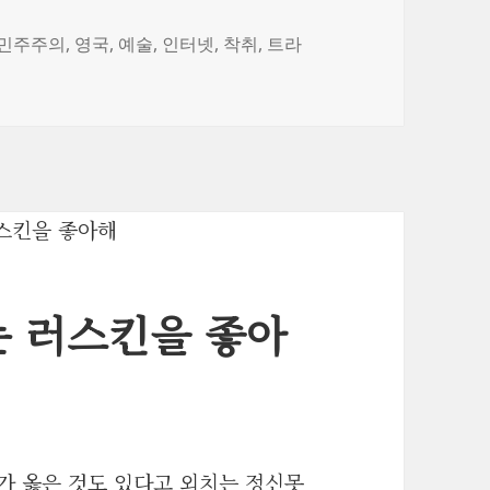
민주주의
,
영국
,
예술
,
인터넷
,
착취
,
트라
 러스킨을 좋아
가 옳은 것도 있다고 외치는 정신못