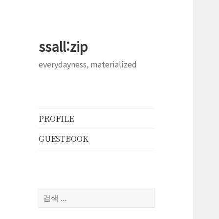
ssall:zip
everydayness, materialized
PROFILE
GUESTBOOK
검
색: