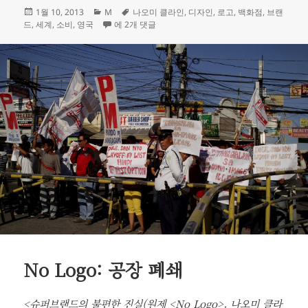
작
카
태
1월 10, 2013
M
나오미 클라인
,
디자인
,
로고
,
백화점
,
브랜
성
테
나오미 클라인의 노-로고가 아니라 셀프리지의 노-노
그
드
,
세계
,
소비
,
영국
에 2개 댓글
일
고
자
리
No Logo: 공장 폐쇄
<슈퍼브랜드의 불편한 진실(원제 <No Logo>, 나오미 클라