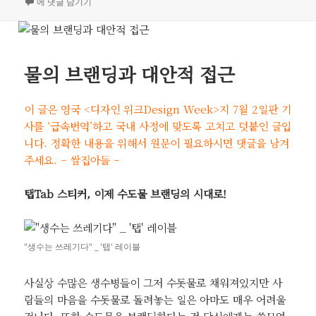
일
No Logo: 브랜드라는 꼬리표를 단 새로운 세계
고
에 댓글 남기기
자
리
물의 브랜딩과 대안적 접근
이 글은 영국 <디자인 위크Design Week>지 7월 2일판 기
사를 ‘급속번역’하고 국내 사정에 맞도록 고치고 덧붙인 글입
니다. 정확한 내용을 위해서 원문이 필요하시면 댓글을 남겨
주세요. – 쌀집아들 –
탭Tab 스티커, 이제 수도물 브랜딩의 시대로!
"생수는 쓰레기다" _ '탭' 레이블
사실상 수많은 생수병들이 그저 수돗물로 채워져있지만 사
람들의 마음을 수돗물로 돌려놓는 일은 아마도 매우 어려울