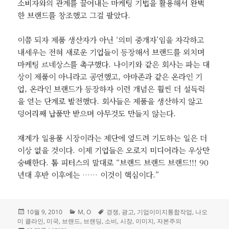
소비자와의 관계를 끌어내는 마케팅 기법을 활용해서 완벽
한 브랜드를 창조했고 그걸 팔았다.
이쯤 되자 제품 생산자가 아닌 ‘의미 중개자’임을 자각하고
내세우는 전혀 새로운 기업들이 등장해서 브랜드를 외치며
마케팅 르네상스를 촉구했다. 나이키와 같은 회사는 파는 대
상이 제품이 아니라고 공언했고, 아마존과 같은 온라인 기
업, 온라인 브랜드가 등장하자 이런 개념은 훨씬 더 설득력
을 얻는 단계로 발전했다. 회사들은 제품을 생산하지 않고
덩어리째 납품만 받으며 아무것도 만들지 않는다.
재계가 일용품 시장이라는 제단에 엎드려 기도하는 일은 더
이상 없을 것이다. 이제 기업들은 오로지 미디어라는 우상만
숭배한다. 톰 피터스의 말대로 “브랜드 브랜드 브랜드!!! 90
년대 후반 이후에는 …… 이것이 핵심이다.”
작
카
태
10월 9, 2010
M
,
O
경쟁
,
광고
,
기업이미지통합작업
,
나오
성
테
그
미 클라인
,
미국
,
브랜드
,
브랜딩
,
소비
,
시장
,
이미지
,
자본주의