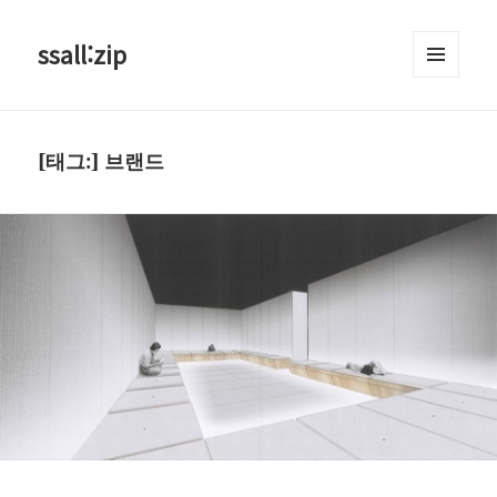
ssall:zip
메뉴와
위젯
[태그:]
브랜드