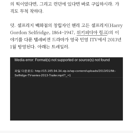
의 떡이었다면, 그리고 런던에 있다면 바로 구입하시라. 가
격도 무척 착하다.
덧. 셀프리지 백화점의 창립자인 헨리 고든 셀프리지(Harry
Gordon Selfridge, 1864~1947,
위키피디아 링크
)의 이
야기를 다룬 텔레비젼 드라마가 영국 민영 ITV에서 2013년
1월 방영된다. 아래는 트레일러.
동
Media error: Format(s) not supported or source(s) not found
영
파일 다운로드: http://15.165.94.34.xip.io/wp-content/uploads/2013/01/Mr.-
상
Selfridge-TV-series-2013-Trailer.mp4?_=1
플
레
이
어