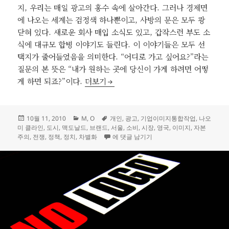
지, 우리는 매일 광고의 홍수 속에 살아간다. 그러나 경제면
에 나오는 세계는 검정색 하나뿐이고, 사방의 문은 모두 쾅
닫혀 있다. 새로운 회사 매입 소식도 있고, 갑작스런 부도 소
식에 대규모 합병 이야기도 들린다. 이 이야기들은 모두 선
택지가 줄어들었음을 의미한다. “어디로 가고 싶어요?”라는
질문의 본 뜻은 “내가 원하는 곳에 당신이 가게 하려면 어떻
No Logo: 브랜드 폭격
게 하면 되죠?”이다.
더보기
작
카
태
10월 11, 2010
M
,
O
개인
,
광고
,
기업이미지통합작업
,
나오
성
테
그
미 클라인
,
도시
,
맥도날드
,
브랜드
,
서울
,
소비
,
시장
,
영국
,
이미지
,
자본
일
고
No Logo: 브랜드 폭격
주의
,
전쟁
,
정책
,
정치
,
차별화
에 댓글 남기기
자
리