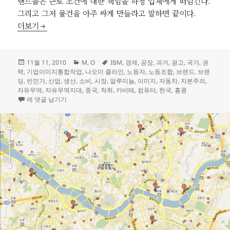
랜드들은 근로 조건에 대한 책임을 하청 업체에게 떠넘긴다.
그리고 그저 물건을 아주 싸게 만들라고 말하면 끝이다.
No Logo: 공장 폐쇄
더보기
작
카
태
11월 11, 2010
M
,
O
IBM
,
경제
,
공장
,
과거
,
광고
,
국가
,
권
성
테
그
력
,
기업이미지통합작업
,
나오미 클라인
,
노동자
,
노동조합
,
브랜드
,
브랜
일
고
딩
,
빈민가
,
산업
,
생산
,
소비
,
시장
,
알루미늄
,
이미지
,
자동차
,
자본주의
,
자
리
자유무역
,
자유무역지대
,
중국
,
착취
,
카비테
,
컴퓨터
,
한국
,
홍콩
No Logo: 공장 폐쇄
에 댓글 남기기