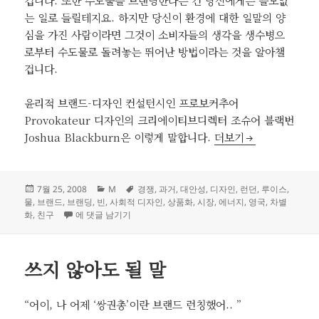
겁니다. 또한 수도물을 브랜딩한다는 건 당신에게는 쓸모없
는 일로 들릴테지요. 하지만 당신이 환경에 대한 일말의 양
심을 가진 사람이라면 그것이 소비자들의 생각을 생수병으
로부터 수도물로 돌려놓는 뛰어난 방법이라는 것을 알아챌
겁니다.
윤리적 브랜드-디자인 컨설턴시인 프로보커추어
Provokateur 디자인의 크리에이티브디렉터 조슈어 블랙번
물의 브랜딩과 대안적 
Joshua Blackburn은 이렇게 말합니다.
더보기
작
카
태
7월 25, 2008
M
경쟁
,
과거
,
대안성
,
디자인
,
런던
,
루이스
,
성
테
그
물
,
브랜드
,
브랜딩
,
빈
,
사회적 디자인
,
상품화
,
시장
,
에너지
,
영국
,
차별
일
물의 브랜딩과 대안적 접근
고
화
,
친구
에 댓글 남기기
자
리
쓰지 않아도 될 말
“어이, 나 어제 ‘쌍권총’이란 브랜드 런칭했어.. ”