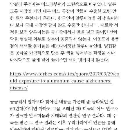
막걸리 주전자는 어느때부턴가 노란색으로 바뀌었다. 일본
그릇 시장엘 가면 대구 어느 공장이 만들어 수출한 코팅 안
한 흰색 주전자가 흔하다. 한국인이 알루미늄을 워낙 싫어하
다 보니 국내 시장엔 팔지 않고 수출만 한다나…. 재료학 서
적을 보면 알루미늄은 공기중에서나 물을 넣고 끓이면 산화
막을 형성해 외부로 성분이 용출되지 않는다. 아웃도어 용품
점의 색색깔 용기들은 애노다이징한 알루미늄인데, 벌집같
은 공극을 화학적으로 만든 후 색을 넣어주는 과정을 지나
마지막으로 물에 넣어 끓여주면 색이 벗겨지지 않는다.
https://www.forbes.com/sites/quora/2017/09/29/co
uld-exposure-to-aluminum-cause-alzheimers-
disease/
궁금해서 알아보다 찾아낸 내용들 가운데 좀 놀라웠던 건
60년대(아니면 아마도 그쯤 오래된 때) 미국의 어느 연구소
가 발표한 알루미늄과 치매와의 연관성 연구 결과다. 꽤 주
목을 받은 그 연구 결과는 이후 우리나라에서 언론을 통해
잊을만하면 한번씩 ‘알루미늄=치매’라는 등식으로 (대학 교