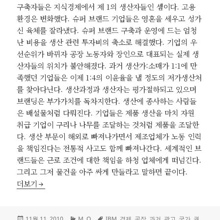
구축자들은 지식경제에서 제 1의 생산자들인 셈이다. 고용
환경은 변화했다. 슈퍼 브랜드 기업들은 영혼을 세우고 성가
신 육체를 잘라냈다. 슈퍼 브랜드 구축과 운영에 드는 엄청
난 비용을 생산 관련 투자비의 축소로 해결했다. 기업의 우
선순위가 바뀌자 공장 노동자와 장인으로 대표되는 실제 생
산자들의 위치가 불안해졌다. 과거 생산가:소매가 1:1에 만
족했던 기업들은 이제 1:4의 이윤율을 낼 정도의 저가생산처
를 찾아다닌다. 생산과정과 생산자는 평가절하되고 있으며
브랜딩은 부가가치를 독차지한다. 생산에 종사하는 사람들
은 배설물처럼 다뤄진다. 기업들은 제품 생산을 마치 자원
취급 기업이 구리나 나무를 조달하는 것처럼 제품을 조달한
다. 생산 부문이 해외로 빠져나가면서 제조업체가 노동 인력
을 책임진다는 전통적 사고도 함께 빠져나간다. 세계적인 브
랜드들은 근로 조건에 대한 책임을 하청 업체에게 떠넘긴다.
그리고 그저 물건을 아주 싸게 만들라고 말하면 끝이다.
No Logo: 공장 폐쇄
더보기
작
카
태
11월 11, 2010
M
,
O
IBM
,
경제
,
공장
,
과거
,
광고
,
국가
,
권