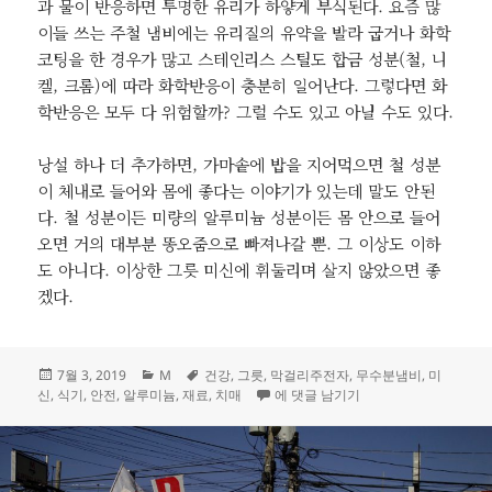
과 물이 반응하면 투명한 유리가 하얗게 부식된다. 요즘 많
이들 쓰는 주철 냄비에는 유리질의 유약을 발라 굽거나 화학
코팅을 한 경우가 많고 스테인리스 스틸도 합금 성분(철, 니
켈, 크롬)에 따라 화학반응이 충분히 일어난다. 그렇다면 화
학반응은 모두 다 위험할까? 그럴 수도 있고 아닐 수도 있다.
낭설 하나 더 추가하면, 가마솥에 밥을 지어먹으면 철 성분
이 체내로 들어와 몸에 좋다는 이야기가 있는데 말도 안된
다. 철 성분이든 미량의 알루미늄 성분이든 몸 안으로 들어
오면 거의 대부분 똥오줌으로 빠져나갈 뿐. 그 이상도 이하
도 아니다. 이상한 그릇 미신에 휘둘리며 살지 않았으면 좋
겠다.
작
카
태
7월 3, 2019
M
건강
,
그릇
,
막걸리주전자
,
무수분냄비
,
미
성
테
그
‘안전함’이라는 미신
신
,
식기
,
안전
,
알루미늄
,
재료
,
치매
에 댓글 남기기
일
고
자
리