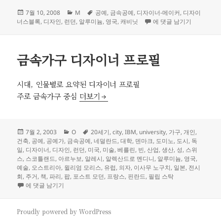
작
카
태
7월 10, 2008
M
공예
,
금속공예
,
디자이너-메이커
,
디자이
성
테
그
프레시웨스트 디자인Freshw
너스블록
,
디자인
,
런던
,
알루미늄
,
영국
,
캐비닛
에 댓글 남기기
일
고
자
리
금속가구 디자이너 프로필
시대, 인물별로 요약된 디자이너 프로필
금속가구 디자이너 프로필
주로 금속가구 중심
더보기
작
카
태
7월 2, 2003
O
20세기
,
city
,
IBM
,
university
,
가구
,
개인
,
성
테
그
건축
,
공예
,
공예가
,
금속공예
,
네덜란드
,
대학
,
덴마크
,
도미노
,
도시
,
독
일
고
일
,
디자이너
,
디자인
,
런던
,
미국
,
미술
,
베를린
,
빈
,
산업
,
생산
,
성
,
스위
자
리
스
,
스코틀랜드
,
아르누보
,
알레시
,
알렉산드로 멘디니
,
알루미늄
,
영국
,
예술
,
오스트리아
,
윌리엄 모리스
,
유럽
,
의자
,
이사무 노구치
,
일본
,
전시
회
,
주거
,
책
,
파리
,
팝
,
포스트 모던
,
프랑스
,
핀란드
,
필립 스탁
금속가구 디자이너 프로필
에 댓글 남기기
Proudly powered by WordPress