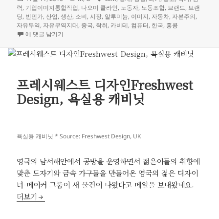
성
테
그
력
,
기업이미지통합작업
,
나오미 클라인
,
노동자
,
노동조합
,
브랜드
,
브랜
일
고
딩
,
빈민가
,
산업
,
생산
,
소비
,
시장
,
알루미늄
,
이미지
,
자동차
,
자본주의
,
자
리
자유무역
,
자유무역지대
,
중국
,
착취
,
카비테
,
컴퓨터
,
한국
,
홍콩
No Logo: 공장 폐쇄
에 댓글 남기기
프레시웨스트 디자인Freshwest
Design, 욕실용 캐비닛
욕실용 캐비닛 * Source: Freshwest Design, UK
영국의 남서해안에서 공방을 운영하면서 젊은이들의 취향에
맞춘 도자기와 금속 가구들을 만들어온 영국의 젊은 디자이
너-메이커 그룹이 새 물건이 나왔다고 메일을 보내왔네요.
프레시웨스트 디자인Freshwest Design, 욕실용 캐비닛
더보기